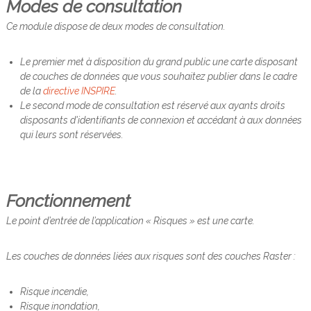
Modes de consultation
é
p
Ce module dispose de deux modes de consultation.
a
r
t
Le premier met à disposition du grand public une carte disposant
e
de couches de données que vous souhaitez publier dans le cadre
m
de la
directive INSPIRE
.
e
Le second mode de consultation est réservé aux ayants droits
n
disposants d'identifiants de connexion et accédant à aux données
t
qui leurs sont réservées.
a
l
e
d
e
Fonctionnement
s
r
Le point d’entrée de l’application « Risques » est une carte.
i
s
q
Les couches de données liées aux risques sont des couches Raster :
u
e
s
Risque incendie,
Risque inondation,