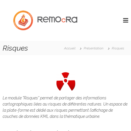
A
R
l
P
l
l
E
a
e
M
t
r
O
e
a
f
c
u
o
R
c
r
Risques
Accueil
Présentation
Risques
A
m
o
e
n
c
t
o
e
l
n
l
u
a
b
o
Le module "Risques" permet de partager des informations
r
a
cartographiques liées au risques de différentes natures. Un espace de
t
la plate-forme est dédié aux risques permettant l’affichage de
i
couches de données KML dans la thématique urbaine.
v
e
d